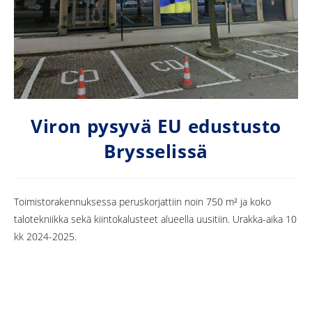
Viron pysyvä EU edustusto
Brysselissä
Toimistorakennuksessa peruskorjattiin noin 750 m² ja koko
talotekniikka sekä kiintokalusteet alueella uusitiin. Urakka-aika 10
kk 2024-2025.