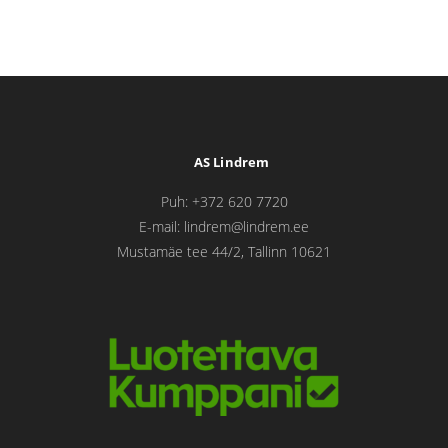
AS Lindrem
Puh: +372 620 7720
E-mail: lindrem@lindrem.ee
Mustamäe tee 44/2, Tallinn 10621