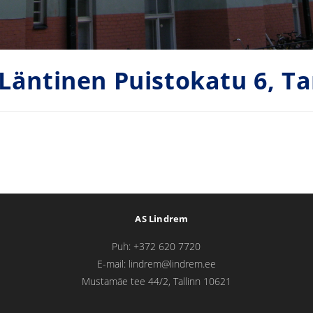
 Läntinen Puistokatu 6, T
AS Lindrem
Puh: +372 620 7720
E-mail: lindrem@lindrem.ee
Mustamäe tee 44/2, Tallinn 10621